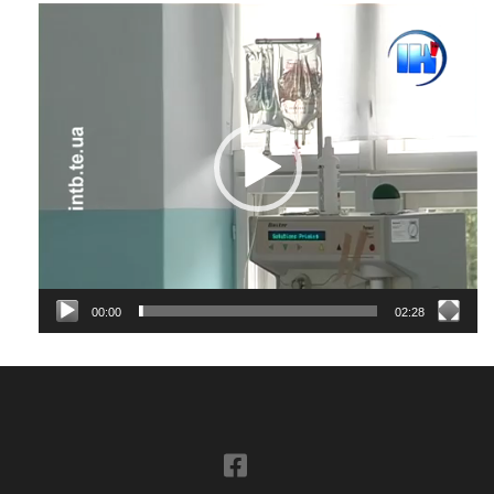
Відеопрогравач
00:00
02:28