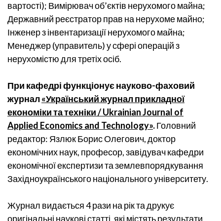
вартості); Вимірювач об’єктів нерухомого майна;
Державний реєстратор прав на нерухоме майно;
Інженер з інвентаризації нерухомого майна;
Менеджер (управитель) у сфері операцій з
нерухомістю для третіх осіб.
При кафедрі функціонує науково-фаховий
журнал
«Український журнал прикладної
економіки та техніки / Ukrainian Journal of
Applied Economics and Technology»
.
Головний
редактор: Язлюк Борис Олегович, доктор
економічних наук, професор, завідувач кафедри
економічної експертизи та землевпорядкування
Західноукраїнського національного університету.
Журнал видається 4 рази на рік та друкує
оригінальні наукові статті, які містять результати