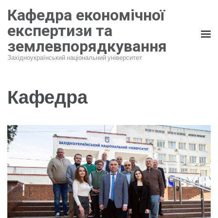
Перейти
Кафедра економічної
до
експертизи та
вмісту
землевпорядкування
(натисніть
Enter)
Західноукраїнський національний університет
Кафедра