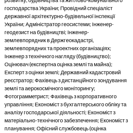
розвитку, будівництва та житлово-комунального
господарства України; Провідний спеціаліст
державної архітектурно-будівельної інспекції
України; Адміністратор геосистеми; Інженер-
геодезист на будівництві; Інженер-
землевпорядник в Держгеокадастрі,
землевпорядних та проектних організаціях;
Інженер з технічного нагляду (будівництво);
Оцінювач (експертна оцінка землі та майна);
Експерт з оцінки землі; Державний кадастровий
реєстратор; Фахівець з дистанційного зондування
землі та аерокосмічного моніторингу;
Фотограмметрист; Фахівець з корпоративного
управління; Економіст з бухгалтерського обліку та
аналізу господарської діяльності; Економіст з
матеріально-технічного забезпечення; Економіст з
планування; Офісний службовець (оцінка