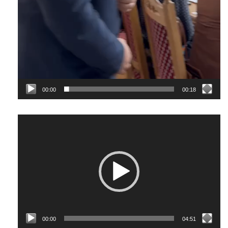
00:00
00:18
Відеопрогравач
00:00
04:51