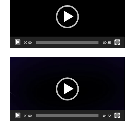
00:00
00:35
Відеопрогравач
00:00
04:22