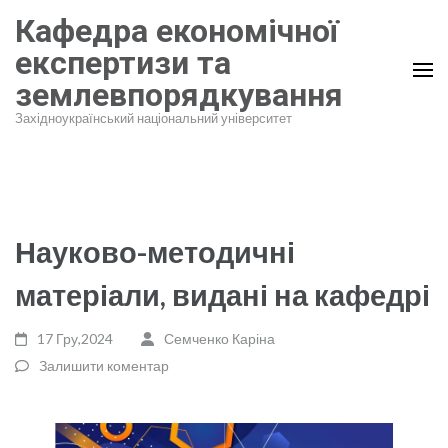
Перейти
Кафедра економічної
до
експертизи та
вмісту
землевпорядкування
(натисніть
Enter)
Західноукраїнський національний університет
Науково-методичні
матеріали, видані на кафедрі
17 Гру,2024
Семченко Каріна
Залишити коментар