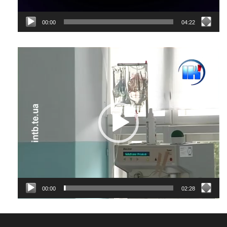
00:00
04:22
Відеопрогравач
00:00
02:28