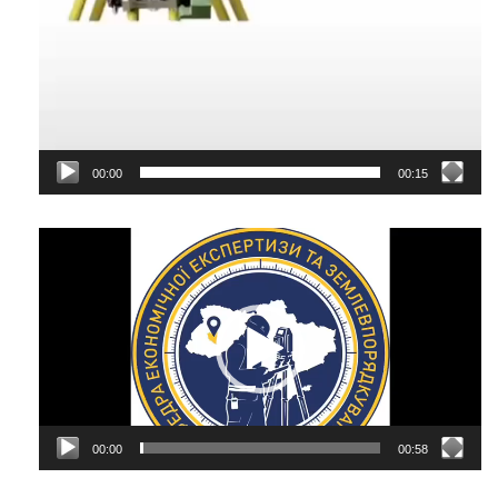
00:00
00:15
Відеопрогравач
00:00
00:58