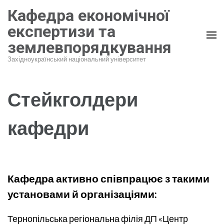
Перейти
Кафедра економічної
до
експертизи та
вмісту
землевпорядкування
(натисніть
Enter)
Західноукраїнський національний університет
Стейкголдери
кафедри
Кафедра активно співпрацює з такими
установами й організаціями:
Тернопільська регіональна філія ДП «Центр