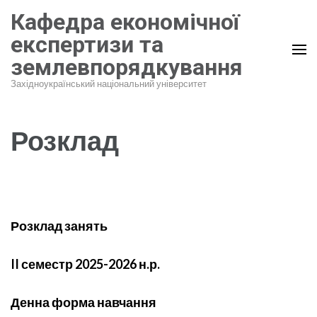
Перейти
Кафедра економічної
до
експертизи та
вмісту
землевпорядкування
(натисніть
Enter)
Західноукраїнський національний університет
Розклад
Розклад занять
II семестр 2025-2026 н.р.
Денна форма навчання