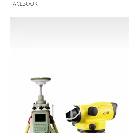
FACEBOOK
Відеопрогравач