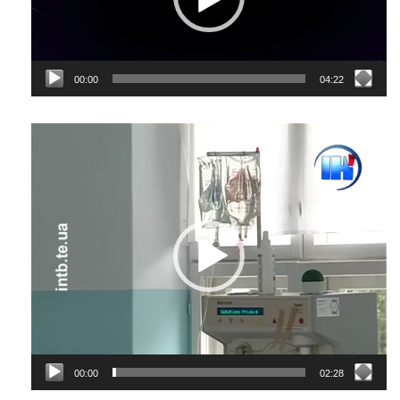
00:00
04:22
Відеопрогравач
00:00
02:28